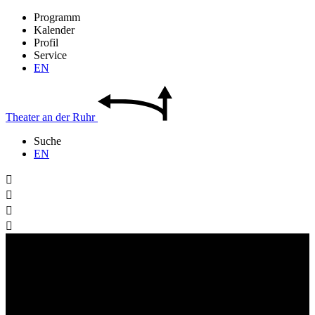
Programm
Kalender
Profil
Service
EN
Theater
an der
Ruhr
Suche
EN



