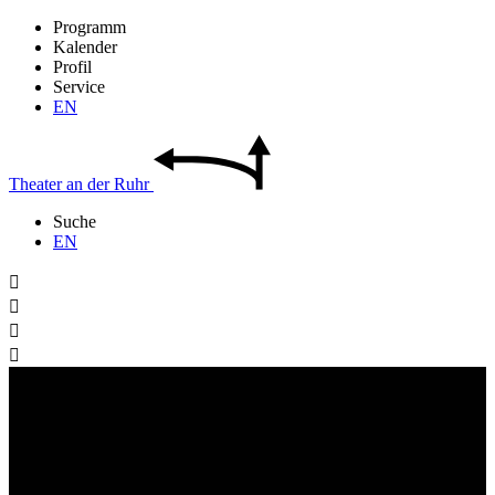
Programm
Kalender
Profil
Service
EN
Theater
an der
Ruhr
Suche
EN



