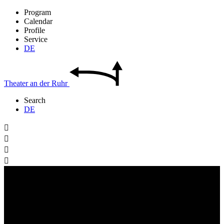
Program
Calendar
Profile
Service
DE
Theater
an der
Ruhr
Search
DE



