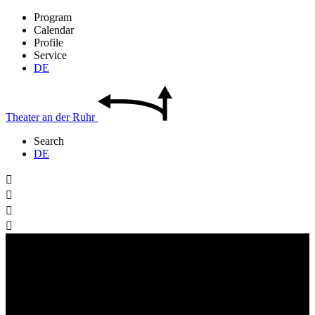
Program
Calendar
Profile
Service
DE
Theater
an der
Ruhr
Search
DE



