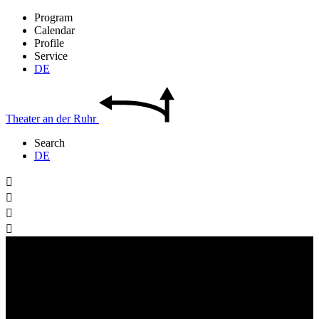
Program
Calendar
Profile
Service
DE
Theater
an der
Ruhr
Search
DE



