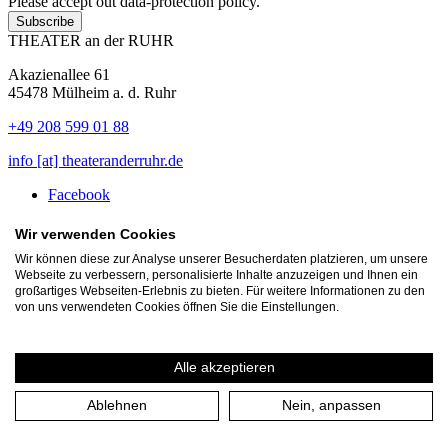
Please accept out data-protection policy.
Subscribe
THEATER an der RUHR
Akazienallee 61
45478 Mülheim a. d. Ruhr
+49 208 599 01 88
info [​at​] theateranderruhr.de
Facebook
Instagram
Newsletter
Wir verwenden Cookies
Wir können diese zur Analyse unserer Besucherdaten platzieren, um unsere
Press
Webseite zu verbessern, personalisierte Inhalte anzuzeigen und Ihnen ein
Jobs
großartiges Webseiten-Erlebnis zu bieten. Für weitere Informationen zu den
Guest performance offers
von uns verwendeten Cookies öffnen Sie die Einstellungen.
Alle akzeptieren
Ablehnen
Nein, anpassen