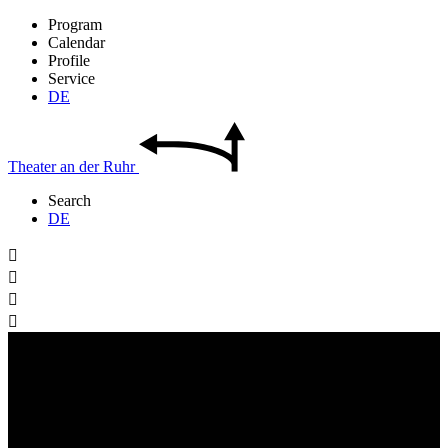
Program
Calendar
Profile
Service
DE
Theater
an der
Ruhr
Search
DE



