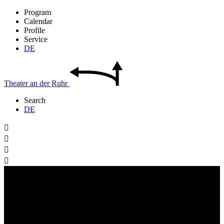
Program
Calendar
Profile
Service
DE
Theater
an der
Ruhr
Search
DE



