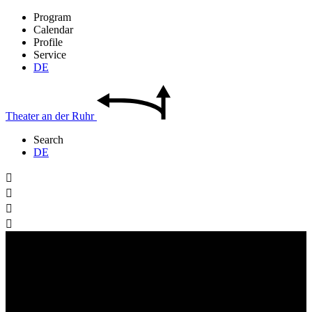
Program
Calendar
Profile
Service
DE
Theater
an der
Ruhr
Search
DE



