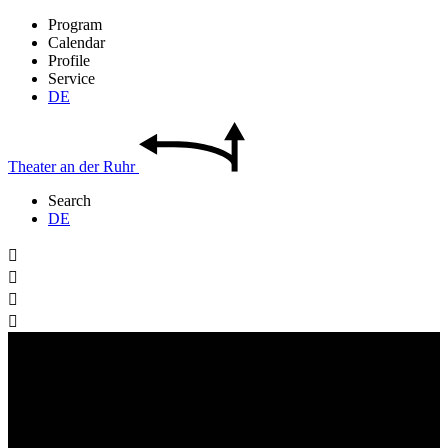
Program
Calendar
Profile
Service
DE
Theater
an der
Ruhr
Search
DE



