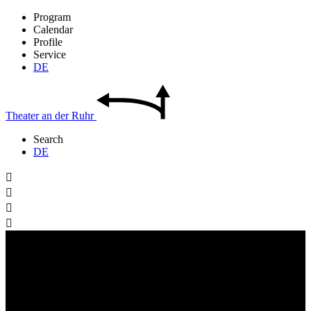
Program
Calendar
Profile
Service
DE
Theater
an der
Ruhr
Search
DE



