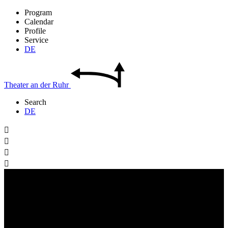
Program
Calendar
Profile
Service
DE
Theater
an der
Ruhr
Search
DE



