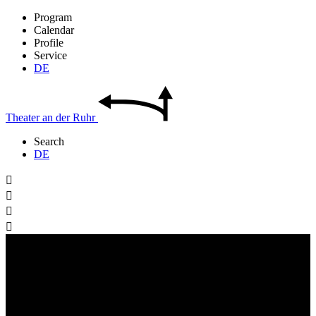
Program
Calendar
Profile
Service
DE
Theater
an der
Ruhr
Search
DE



