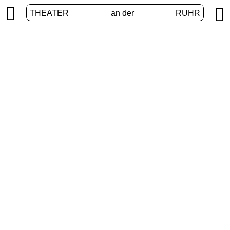


THEATER
an der
RUHR
Digital stage
HOME
/
PROGRAM
/
DIGITAL STAGE