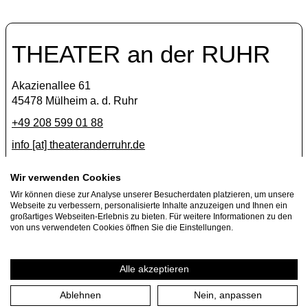
THEATER an der RUHR
Akazienallee 61
45478 Mülheim a. d. Ruhr
+49 208 599 01 88
info [​at​] theateranderruhr.de
Facebook
Wir verwenden Cookies
Wir können diese zur Analyse unserer Besucherdaten platzieren, um unsere
Instagram
Webseite zu verbessern, personalisierte Inhalte anzuzeigen und Ihnen ein
Newsletter
großartiges Webseiten-Erlebnis zu bieten. Für weitere Informationen zu den
von uns verwendeten Cookies öffnen Sie die Einstellungen.
Press
Jobs
Alle akzeptieren
Ablehnen
Nein, anpassen
Imprint
Privacy Policy
Cookie settings