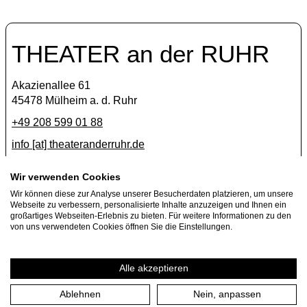
THEATER an der RUHR
Akazienallee 61
45478 Mülheim a. d. Ruhr
+49 208 599 01 88
info [​at​] theateranderruhr.de
Facebook
Wir verwenden Cookies
Wir können diese zur Analyse unserer Besucherdaten platzieren, um unsere
Instagram
Webseite zu verbessern, personalisierte Inhalte anzuzeigen und Ihnen ein
Newsletter
großartiges Webseiten-Erlebnis zu bieten. Für weitere Informationen zu den
von uns verwendeten Cookies öffnen Sie die Einstellungen.
Press
Jobs
Alle akzeptieren
Ablehnen
Nein, anpassen
Imprint
Privacy Policy
Cookie settings