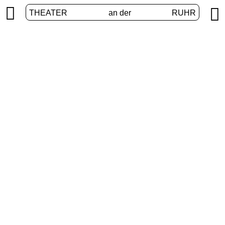


THEATER
an der
RUHR
Digital stage
HOME
/
PROGRAM
/
DIGITAL STAGE