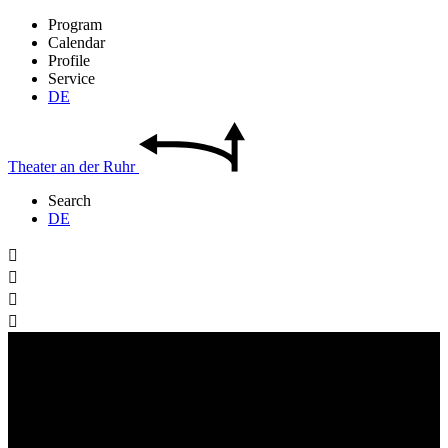
Program
Calendar
Profile
Service
DE
Theater
an der
Ruhr
Search
DE



