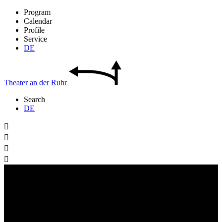
Program
Calendar
Profile
Service
DE
Theater
an der
Ruhr
Search
DE



