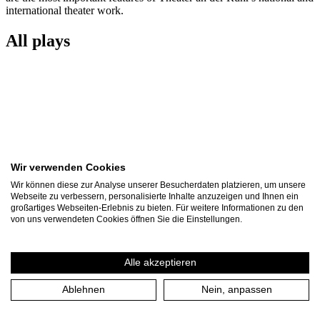
international theater work.
All plays
Wir verwenden Cookies
Wir können diese zur Analyse unserer Besucherdaten platzieren, um unsere
Webseite zu verbessern, personalisierte Inhalte anzuzeigen und Ihnen ein
großartiges Webseiten-Erlebnis zu bieten. Für weitere Informationen zu den
von uns verwendeten Cookies öffnen Sie die Einstellungen.
Alle akzeptieren
Othello
Ablehnen
Nein, anpassen
The Lord Chamberlain’s Men
present Shakespeare at Kloster Saarn