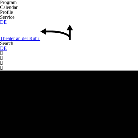
Program
Calendar
Profile
Service
DE
Theater
an der
Ruhr
Search
DE



