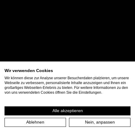
Wir verwenden Cookies
Wir können diese zur Analyse unserer Besucherdaten platzieren, um unsere
Webseite zu verbessern, personalisierte Inhalte anzuzeigen und Ihnen ein
großartiges Webseiten-Erlebnis zu bieten. Für weitere Informationen zu den
von uns verwendeten Cookies öffnen Sie die Einstellungen.
Alle akzeptieren
Ablehnen
Nein, anpassen