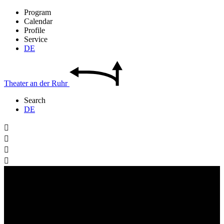
Program
Calendar
Profile
Service
DE
Theater
an der
Ruhr
Search
DE



