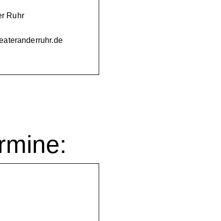
er Ruhr
heateranderruhr.de
rmine: