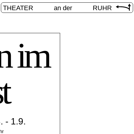
THEATER
an der
RUHR
n im
t
 - 1.9.
hr