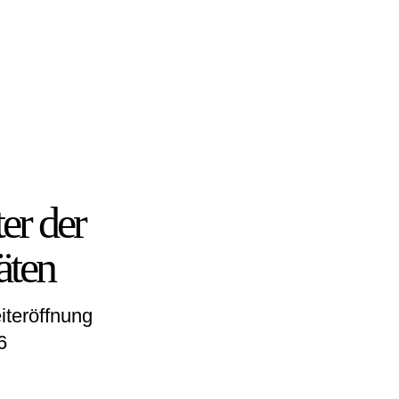
er der
äten
iteröffnung
6