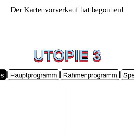
Der Kartenvorverkauf hat begonnen!
UTOPIE 3
UTOPIE 3
es
Hauptprogramm
Rahmenprogramm
Spe