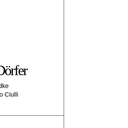
Dörfer
dke
 Ciulli