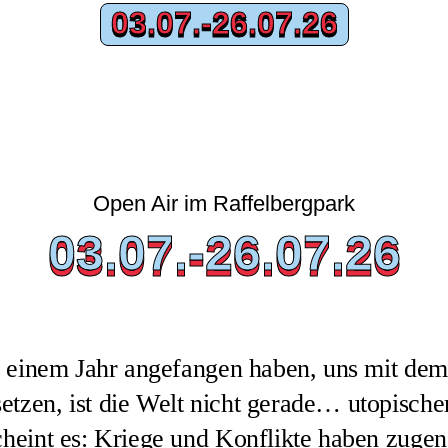
03.07.-26.07.26
03.07.-26.07.26
Open Air im Raffelbergpark
03.07.-26.07.26
03.07.-26.07.26
wa einem Jahr angefangen haben, uns mit 
etzen, ist die Welt nicht gerade… utopisch
scheint es: Kriege und Konflikte haben zug