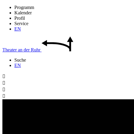
Programm
Kalender
Profil
Service
EN
Theater
an der
Ruhr
Suche
EN



