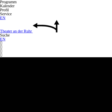
Programm
Kalender
Profil
Service
EN
Theater
an der
Ruhr
Suche
EN



