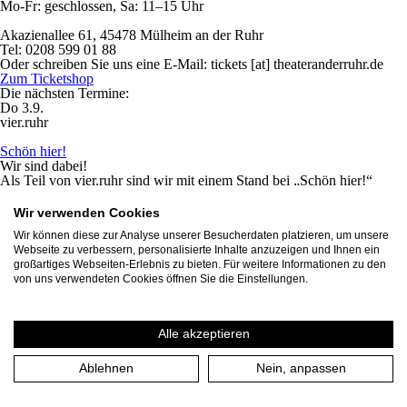
Mo-Fr: geschlossen, Sa: 11–15 Uhr
Akazienallee 61, 45478 Mülheim an der Ruhr
Tel: 0208 599 01 88
Oder schreiben Sie uns eine E-Mail: tickets [at] theateranderruhr.de
Zum Ticketshop
Die nächsten Termine:
Do 3.9.
vier.ruhr
Schön hier!
Wir sind dabei!
Als Teil von vier.ruhr sind wir mit einem Stand bei „Schön hier!“
Mehr
Eintritt frei
Do 10.9. 19:00
Begegnungsstätte Kloster Saarn
Wir verwenden Cookies
International
Wir können diese zur Analyse unserer Besucherdaten platzieren, um unsere
Webseite zu verbessern, personalisierte Inhalte anzuzeigen und Ihnen ein
Othello
großartiges Webseiten-Erlebnis zu bieten. Für weitere Informationen zu den
The Lord Chamberlain’s Men
present Shakespeare at Kloster Saarn
von uns verwendeten Cookies öffnen Sie die Einstellungen.
10.-12. September – Open Air – in English
Mehr
Karten
Fr 11.9. 19:00
Begegnungsstätte Kloster Saarn
International
Alle akzeptieren
Othello
Ablehnen
Nein, anpassen
The Lord Chamberlain’s Men
present Shakespeare at Kloster Saarn
10.-12. September – Open Air – in English
Mehr
Karten