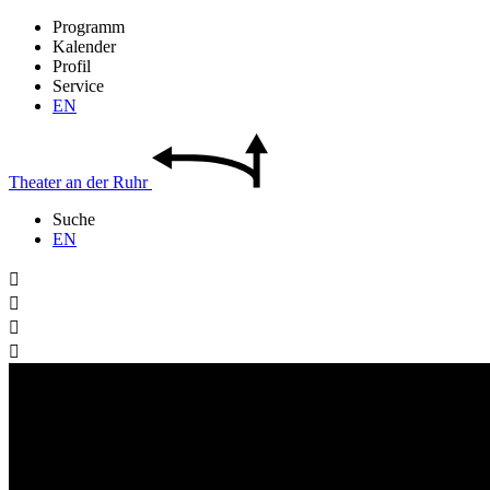
Programm
Kalender
Profil
Service
EN
Theater
an der
Ruhr
Suche
EN



