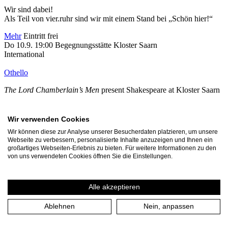
Wir sind dabei!
Als Teil von vier.ruhr sind wir mit einem Stand bei „Schön hier!“
Mehr
Eintritt frei
Do 10.9. 19:00
Begegnungsstätte Kloster Saarn
International
Othello
The Lord Chamberlain’s Men
present Shakespeare at Kloster Saarn
10.-12. September – Open Air – in English
Wir verwenden Cookies
Mehr
Karten
Wir können diese zur Analyse unserer Besucherdaten platzieren, um unsere
Fr 11.9. 19:00
Begegnungsstätte Kloster Saarn
Webseite zu verbessern, personalisierte Inhalte anzuzeigen und Ihnen ein
International
großartiges Webseiten-Erlebnis zu bieten. Für weitere Informationen zu den
von uns verwendeten Cookies öffnen Sie die Einstellungen.
Othello
The Lord Chamberlain’s Men
present Shakespeare at Kloster Saarn
Alle akzeptieren
10.-12. September – Open Air – in English
Ablehnen
Nein, anpassen
Mehr
Karten
Sa 12.9. 19:00
Begegnungsstätte Kloster Saarn