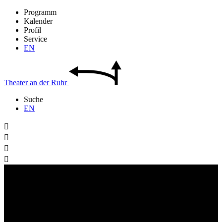
Programm
Kalender
Profil
Service
EN
Theater
an der
Ruhr
Suche
EN



