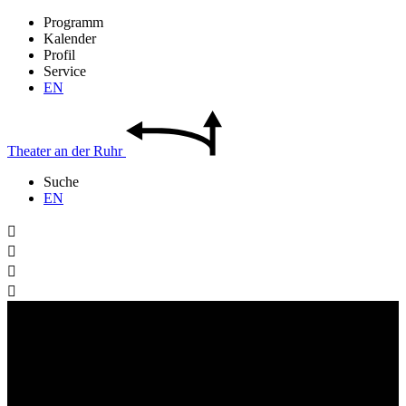
Programm
Kalender
Profil
Service
EN
Theater
an der
Ruhr
Suche
EN



