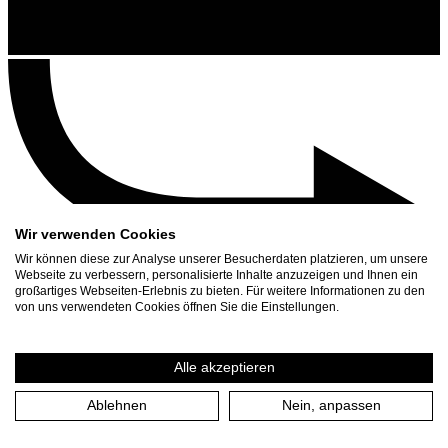
Wir verwenden Cookies
Wir können diese zur Analyse unserer Besucherdaten platzieren, um unsere
Webseite zu verbessern, personalisierte Inhalte anzuzeigen und Ihnen ein
großartiges Webseiten-Erlebnis zu bieten. Für weitere Informationen zu den
Kontakt
von uns verwendeten Cookies öffnen Sie die Einstellungen.
Suchen
Spielplan
Alle akzeptieren
Presse Download
Ablehnen
Nein, anpassen
Bürozeiten im August
Öffnungszeiten vom 1.8. - 1.9.