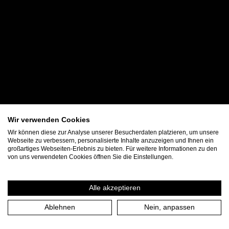
Wir verwenden Cookies
Wir können diese zur Analyse unserer Besucherdaten platzieren, um unsere
Webseite zu verbessern, personalisierte Inhalte anzuzeigen und Ihnen ein
großartiges Webseiten-Erlebnis zu bieten. Für weitere Informationen zu den
von uns verwendeten Cookies öffnen Sie die Einstellungen.
Alle akzeptieren
Ablehnen
Nein, anpassen