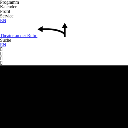
Programm
Kalender
Profil
Service
EN
Theater
an der
Ruhr
Suche
EN



