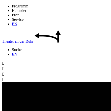
Programm
Kalender
Profil
Service
EN
Theater
an der
Ruhr
Suche
EN



