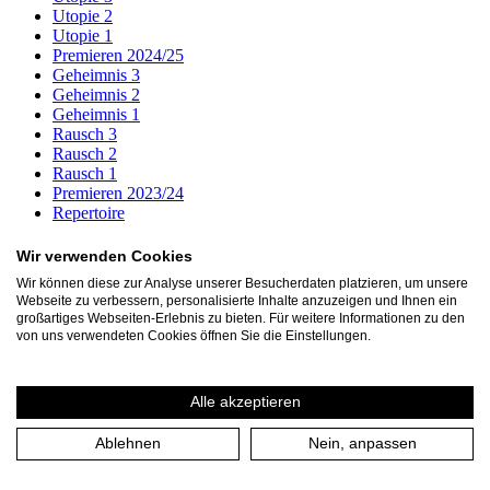
Utopie 2
Utopie 1
Premieren 2024/25
Geheimnis 3
Geheimnis 2
Geheimnis 1
Rausch 3
Rausch 2
Rausch 1
Premieren 2023/24
Repertoire
Archiv
Wir verwenden Cookies
S wie Schädel
Wir können diese zur Analyse unserer Besucherdaten platzieren, um unsere
server (UA)
Webseite zu verbessern, personalisierte Inhalte anzuzeigen und Ihnen ein
THEATER an der RUHR
großartiges Webseiten-Erlebnis zu bieten. Für weitere Informationen zu den
von uns verwendeten Cookies öffnen Sie die Einstellungen.
Akazienallee 61
45478 Mülheim a. d. Ruhr
Alle akzeptieren
+49 208 599 01 88
info [​at​] theateranderruhr.de
Ablehnen
Nein, anpassen
Facebook