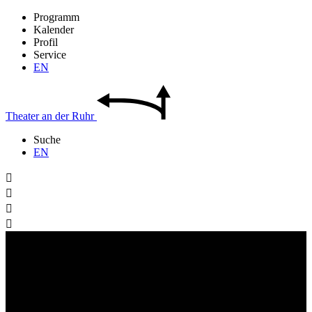
Programm
Kalender
Profil
Service
EN
Theater
an der
Ruhr
Suche
EN



