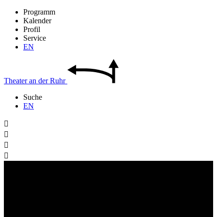
Programm
Kalender
Profil
Service
EN
Theater
an der
Ruhr
Suche
EN



