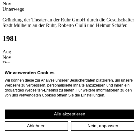
Nov
Unterwegs
Gründung der Theater an der Ruhr GmbH durch die Gesellschafter
Stadt Mülheim an der Ruhr, Roberto Ciulli und Helmut Schäfer.
1981
Aug
Nov
Dez
Zuhause
Wir verwenden Cookies
Beginn der ersten Spielzeit 1981/1982.
Wir können diese zur Analyse unserer Besucherdaten platzieren, um unsere
Webseite zu verbessern, personalisierte Inhalte anzuzeigen und Ihnen ein
Zuhause
großartiges Webseiten-Erlebnis zu bieten. Für weitere Informationen zu den
von uns verwendeten Cookies öffnen Sie die Einstellungen.
Erste Premiere des Theater an der Ruhr mit Frank Wedekinds
"Lulu" in der Stadthalle Mülheim.
Alle akzeptieren
Zuhause
Ablehnen
Nein, anpassen
Eröffnung des kleinen Theatersaals im ehemaligen Solbad im
Raffelbergpark mit der Neuinszenierung "Der Zyklop" von
Euripides.