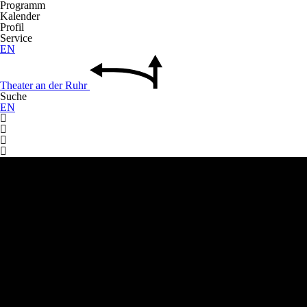
Programm
Kalender
Profil
Service
EN
Theater
an der
Ruhr
Suche
EN



