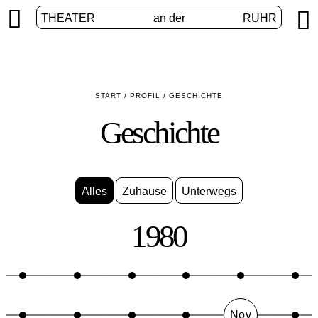


THEATER
an der
RUHR
START
/
PROFIL
/
GESCHICHTE
Geschichte
Alles
Zuhause
Unterwegs
1980
Nov