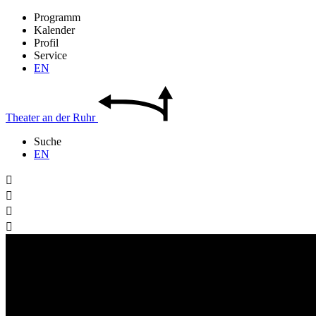
Programm
Kalender
Profil
Service
EN
Theater
an der
Ruhr
Suche
EN



