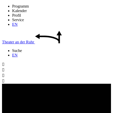
Programm
Kalender
Profil
Service
EN
Theater
an der
Ruhr
Suche
EN



