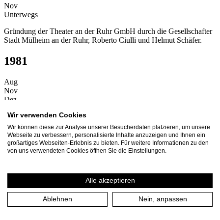
Nov
Unterwegs
Gründung der Theater an der Ruhr GmbH durch die Gesellschafter
Stadt Mülheim an der Ruhr, Roberto Ciulli und Helmut Schäfer.
1981
Aug
Nov
Dez
Zuhause
Wir verwenden Cookies
Beginn der ersten Spielzeit 1981/1982.
Wir können diese zur Analyse unserer Besucherdaten platzieren, um unsere
Webseite zu verbessern, personalisierte Inhalte anzuzeigen und Ihnen ein
Zuhause
großartiges Webseiten-Erlebnis zu bieten. Für weitere Informationen zu den
von uns verwendeten Cookies öffnen Sie die Einstellungen.
Erste Premiere des Theater an der Ruhr mit Frank Wedekinds
"Lulu" in der Stadthalle Mülheim.
Alle akzeptieren
Zuhause
Ablehnen
Nein, anpassen
Eröffnung des kleinen Theatersaals im ehemaligen Solbad im
Raffelbergpark mit der Neuinszenierung "Der Zyklop" von
Euripides.