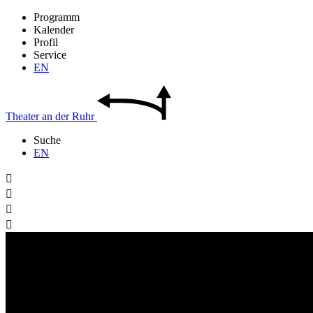
Programm
Kalender
Profil
Service
EN
Theater
an der
Ruhr
Suche
EN



