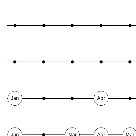
Jan
Apr
Jan
Mär
Apr
Mai