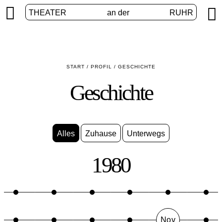


THEATER
an der
RUHR
START
/
PROFIL
/
GESCHICHTE
Geschichte
Alles
Zuhause
Unterwegs
1980
Nov