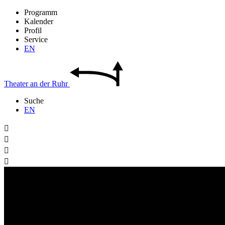
Programm
Kalender
Profil
Service
EN
Theater
an der
Ruhr
Suche
EN



