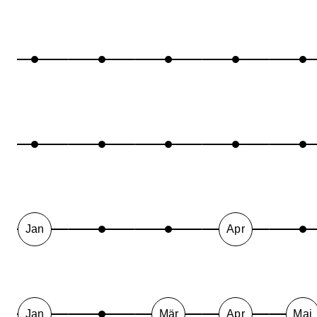
Jan
Apr
Jan
Mär
Apr
Mai