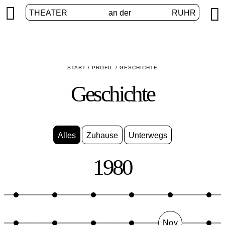


THEATER
an der
RUHR
START
/
PROFIL
/
GESCHICHTE
Geschichte
Alles
Zuhause
Unterwegs
1980
Nov