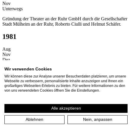
Nov
Unterwegs
Gründung der Theater an der Ruhr GmbH durch die Gesellschafter
Stadt Mülheim an der Ruhr, Roberto Ciulli und Helmut Schäfer.
1981
Aug
Nov
Dez
Zuhause
Wir verwenden Cookies
Beginn der ersten Spielzeit 1981/1982.
Wir können diese zur Analyse unserer Besucherdaten platzieren, um unsere
Webseite zu verbessern, personalisierte Inhalte anzuzeigen und Ihnen ein
Zuhause
großartiges Webseiten-Erlebnis zu bieten. Für weitere Informationen zu den
von uns verwendeten Cookies öffnen Sie die Einstellungen.
Erste Premiere des Theater an der Ruhr mit Frank Wedekinds
"Lulu" in der Stadthalle Mülheim.
Alle akzeptieren
Zuhause
Ablehnen
Nein, anpassen
Eröffnung des kleinen Theatersaals im ehemaligen Solbad im
Raffelbergpark mit der Neuinszenierung "Der Zyklop" von
Euripides.