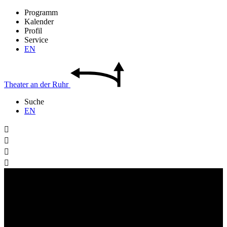
Programm
Kalender
Profil
Service
EN
Theater
an der
Ruhr
Suche
EN



