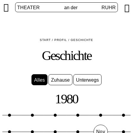


THEATER
an der
RUHR
START
/
PROFIL
/
GESCHICHTE
Geschichte
Alles
Zuhause
Unterwegs
1980
Nov