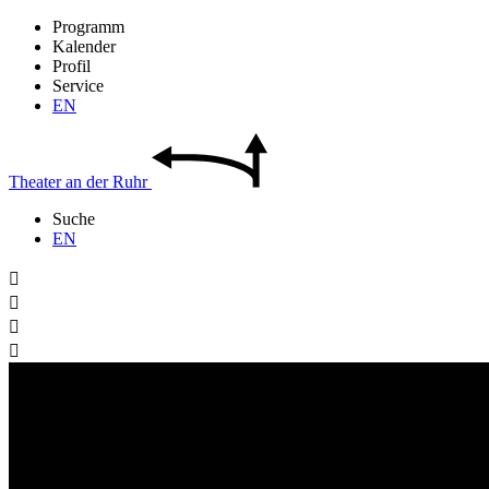
Programm
Kalender
Profil
Service
EN
Theater
an der
Ruhr
Suche
EN



