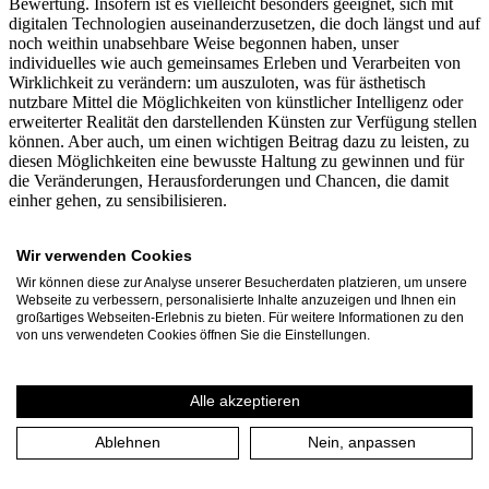
Bewertung. Insofern ist es vielleicht besonders geeignet, sich mit
digitalen Technologien auseinanderzusetzen, die doch längst und auf
noch weithin unabsehbare Weise begonnen haben, unser
individuelles wie auch gemeinsames Erleben und Verarbeiten von
Wirklichkeit zu verändern: um auszuloten, was für ästhetisch
nutzbare Mittel die Möglichkeiten von künstlicher Intelligenz oder
erweiterter Realität den darstellenden Künsten zur Verfügung stellen
können. Aber auch, um einen wichtigen Beitrag dazu zu leisten, zu
diesen Möglichkeiten eine bewusste Haltung zu gewinnen und für
die Veränderungen, Herausforderungen und Chancen, die damit
einher gehen, zu sensibilisieren.
In diesem Sinne hat das Theater an der Ruhr seit 2022 gemeinsam
Wir verwenden Cookies
mit der
Akademie für Theater und Digitalität
sowie der
Arbeitsgruppe
MIREVI
(Hochschule Düsseldorf) ein Theater der
Wir können diese zur Analyse unserer Besucherdaten platzieren, um unsere
erweiterten Realitäten erprobt und erforscht. Künstlerisch und
Webseite zu verbessern, personalisierte Inhalte anzuzeigen und Ihnen ein
wissenschaftlich untersucht wurden neben den ästhetischen
großartiges Webseiten-Erlebnis zu bieten. Für weitere Informationen zu den
Konsequenzen des Einsatzes digitaler Technologien dabei die
von uns verwendeten Cookies öffnen Sie die Einstellungen.
Formen und Formate, die ein solcher Einsatz ermöglichen könnte,
ebenso wie der Einfluss erweiterter Realitäten auf die von
Darsteller*innen und Zuschauer*innen gemeinsam hergestellte
Alle akzeptieren
Präsenz- und Live-Erfahrung der Theatersituation. So ist eine
Vielzahl von Theaterstücken, Installationen und Experiences
Ablehnen
Nein, anpassen
entstanden, die wir Ihnen vom 28. bis zum 31. August präsentieren.
Einige Arbeiten wurden bereits am Theater an der Ruhr gezeigt,