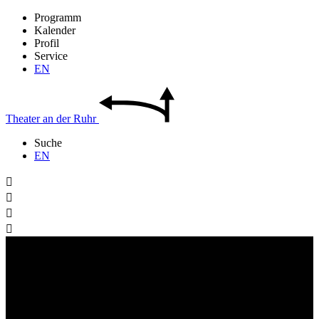
Programm
Kalender
Profil
Service
EN
Theater
an der
Ruhr
Suche
EN



