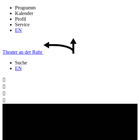
Programm
Kalender
Profil
Service
EN
Theater
an der
Ruhr
Suche
EN



