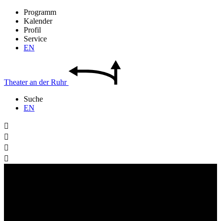
Programm
Kalender
Profil
Service
EN
Theater
an der
Ruhr
Suche
EN



