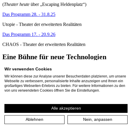
(
Theater heute
über „Escaping Heldenplatz“)
Das Programm 28. - 31.8.25
Utopie - Theater der erweiterten Realitäten
Das Programm 17. - 20.9.26
CHAOS - Theater der erweiterten Realitäten
Eine Bühne für neue Technologien
Wir verwenden Cookies
Wie gehen wir mit Technologien wie KI und mit virtuellen Welten
um, die unser Leben und unsere Kultur entscheidend verändern?
Wir können diese zur Analyse unserer Besucherdaten platzieren, um unsere
Und wie verhalten wir uns ihnen gegenüber? Mit der
Webseite zu verbessern, personalisierte Inhalte anzuzeigen und Ihnen ein
atemberaubenden Entwicklung digitaler Technologien und den
großartiges Webseiten-Erlebnis zu bieten. Für weitere Informationen zu den
Fragen, die sie aufwirft, befassen sich auch die Künste. Mit dem
von uns verwendeten Cookies öffnen Sie die Einstellungen.
Projekt „Theater der erweiterten Realitäten“ erforscht und erprobt
das Theater an der Ruhr daher seit 2022 kontinuierlich virtuelle,
immersive und personalisierte Theaterwelten. In ihnen treffen
Alle akzeptieren
„Echtes“ und „Virtuelles“ aufeinander – eine Begegnung, die uns
gleichermaßen neugierig und skeptisch macht.
Ablehnen
Nein, anpassen
Mit dem umfangreichen Projekt etablieren wir eine neue Sparte, mit