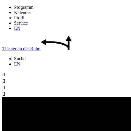
Programm
Kalender
Profil
Service
EN
Theater
an der
Ruhr
Suche
EN



