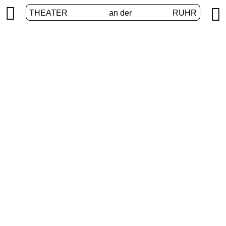


THEATER
an der
RUHR
Erweiterte Realitäten
START
/
PROGRAMM
/
ERWEITERTE REALITÄTEN