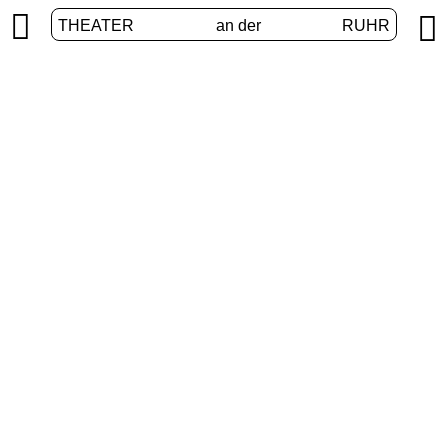


THEATER
an der
RUHR
Erweiterte Realitäten
START
/
PROGRAMM
/
ERWEITERTE REALITÄTEN