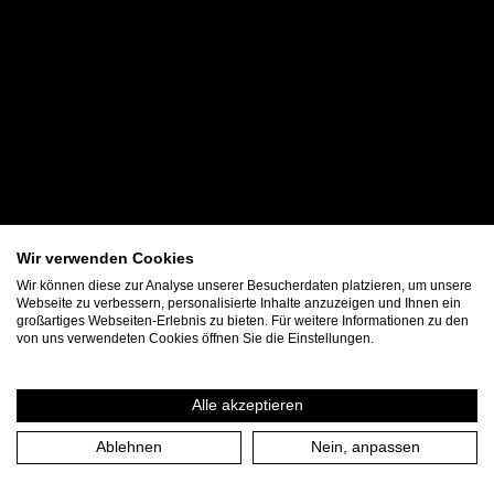
Wir verwenden Cookies
Wir können diese zur Analyse unserer Besucherdaten platzieren, um unsere
Webseite zu verbessern, personalisierte Inhalte anzuzeigen und Ihnen ein
großartiges Webseiten-Erlebnis zu bieten. Für weitere Informationen zu den
von uns verwendeten Cookies öffnen Sie die Einstellungen.
Alle akzeptieren
Ablehnen
Nein, anpassen