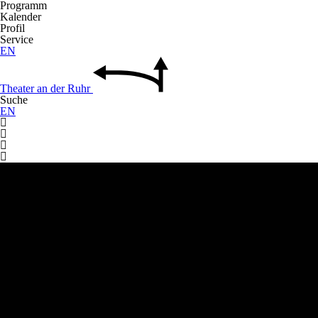
Programm
Kalender
Profil
Service
EN
Theater
an der
Ruhr
Suche
EN



