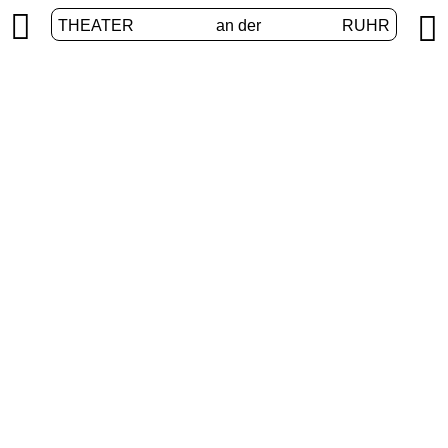


THEATER
an der
RUHR
Erweiterte Realitäten
START
/
PROGRAMM
/
ERWEITERTE REALITÄTEN